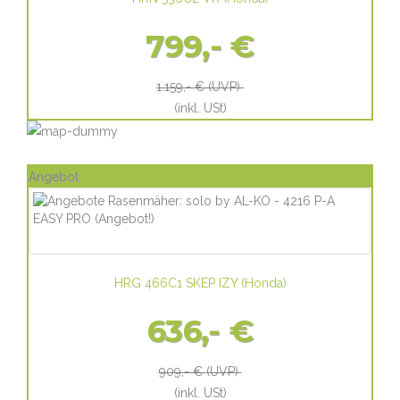
799,- €
1.159,- €
(UVP)
(inkl. USt)
Angebot
HRG 466C1 SKEP IZY
(
Honda
)
636,- €
909,- €
(UVP)
(inkl. USt)