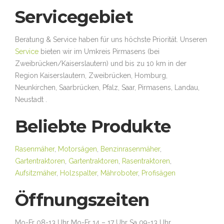
Servicegebiet
Beratung & Service haben für uns höchste Priorität. Unseren
Service
bieten wir im Umkreis Pirmasens (bei
Zweibrücken/Kaiserslautern) und bis zu 10 km in der
Region Kaiserslautern, Zweibrücken, Homburg,
Neunkirchen, Saarbrücken, Pfalz, Saar, Pirmasens, Landau,
Neustadt .
Beliebte Produkte
Rasenmäher
,
Motorsägen
,
Benzinrasenmäher
,
Gartentraktoren
,
Gartentraktoren
,
Rasentraktoren
,
Aufsitzmäher
,
Holzspalter
,
Mähroboter
,
Profisägen
Öffnungszeiten
Mo-Fr 08-13 Uhr Mo-Fr 14 – 17 Uhr Sa 09-13 Uhr