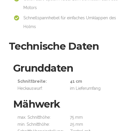
Motors
Schnellspannhebel für einfaches Umklappen des
Holms
Technische Daten
Grunddaten
Schnittbreite:
41 cm
Heckauswurf:
im Lieferumfang
Mähwerk
max. Schnitthöhe:
75 mm
min. Schnitthöhe:
25 mm