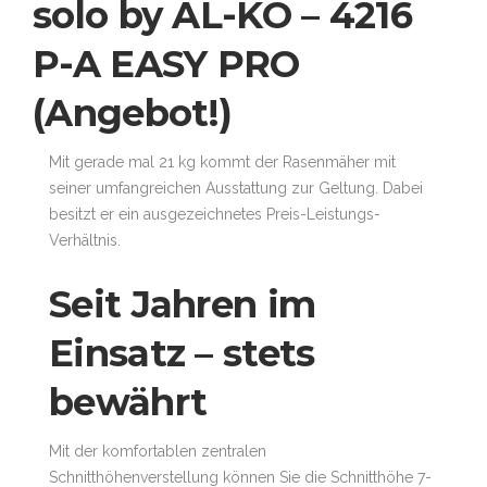
solo by AL-KO – 4216
P-A EASY PRO
(Angebot!)
Mit gerade mal 21 kg kommt der Rasenmäher mit
seiner umfangreichen Ausstattung zur Geltung. Dabei
besitzt er ein ausgezeichnetes Preis-Leistungs-
Verhältnis.
Seit Jahren im
Einsatz – stets
bewährt
Mit der komfortablen zentralen
Schnitthöhenverstellung können Sie die Schnitthöhe 7-