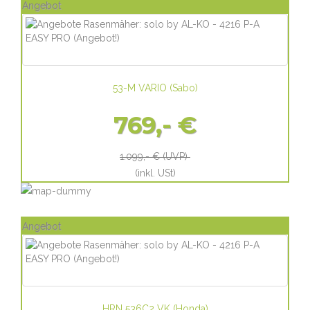
Angebot
53-M VARIO
(
Sabo
)
769,- €
1.099,- €
(UVP)
(inkl. USt)
Angebot
HRN 536C2 VK
(
Honda
)