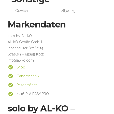
Gewicht:
26,00 kg
Markendaten
solo by AL-KO
AL-KO Geräte GmbH
Ichenhauser Straße 14
Straelen – 89359 Kötz
info@al-ko.com
Shop
Gartentechnik
Rasenmäher
4216 P-A EASY PRO
solo by AL-KO –