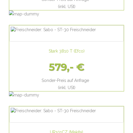
(inkl. USt)
Stark 3810 T
(
Efco
)
579,- €
Sonder-Preis auf Anfrage
(inkl. USt)
UR101CZ
(
Makita
)