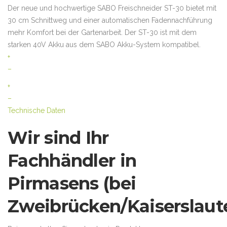
Der neue und hochwertige SABO Freischneider ST-30 bietet mit
30 cm Schnittweg und einer automatischen Fadennachführung
mehr Komfort bei der Gartenarbeit. Der ST-30 ist mit dem
starken 40V Akku aus dem SABO Akku-System kompatibel.
+
–
+
–
Technische Daten
Wir sind Ihr
Fachhändler in
Pirmasens (bei
Zweibrücken/Kaiserslaute