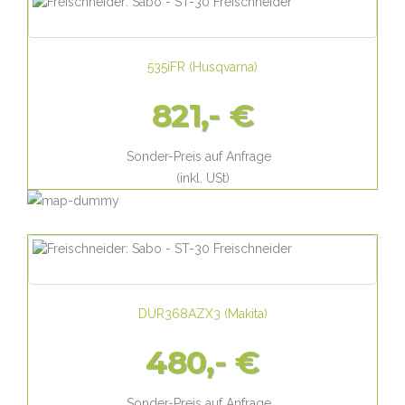
535iFR
(
Husqvarna
)
821,- €
Sonder-Preis auf Anfrage
(inkl. USt)
DUR368AZX3
(
Makita
)
480,- €
Sonder-Preis auf Anfrage